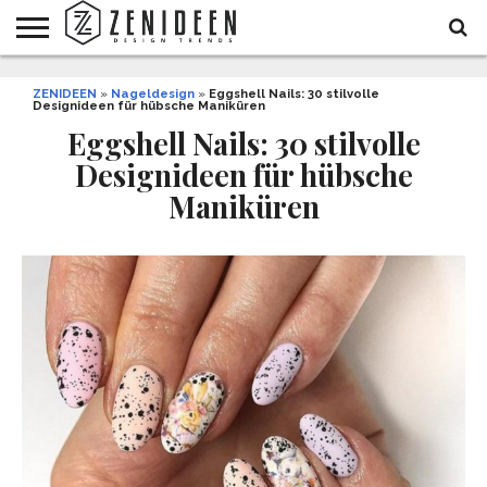
WOHNIDEEN
ZENIDEEN
INNENDESIGN
ARCHITEKTUR
GARTEN
LIFESTYLE
DEKO
DIY
STYLE
REZEPTE
GESUNDHEIT
WEIHNACHTEN
»
Nageldesign
»
Eggshell Nails: 30 stilvolle
Designideen für hübsche Maniküren
UND
&
BALKON
FEIERN
Eggshell Nails: 30 stilvolle
Designideen für hübsche
Maniküren