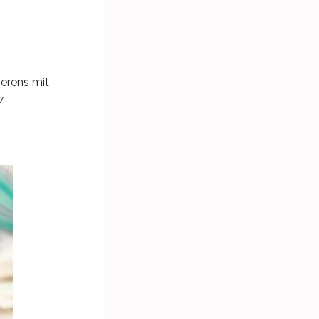
ierens mit
.