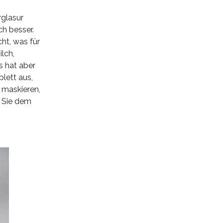
rglasur
h besser.
cht, was für
lch,
s hat aber
plett aus,
 maskieren,
 Sie dem