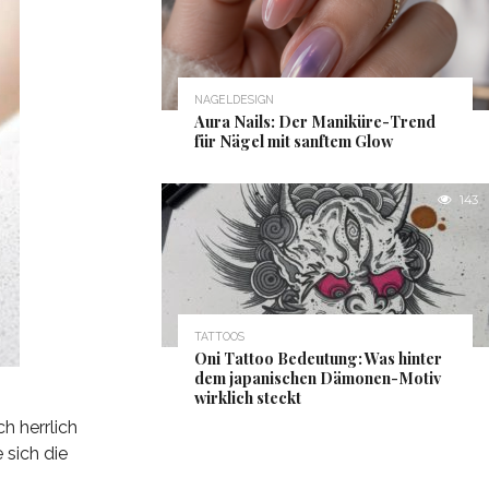
NAGELDESIGN
Aura Nails: Der Maniküre-Trend
für Nägel mit sanftem Glow
143
TATTOOS
Oni Tattoo Bedeutung: Was hinter
dem japanischen Dämonen-Motiv
wirklich steckt
h herrlich
 sich die