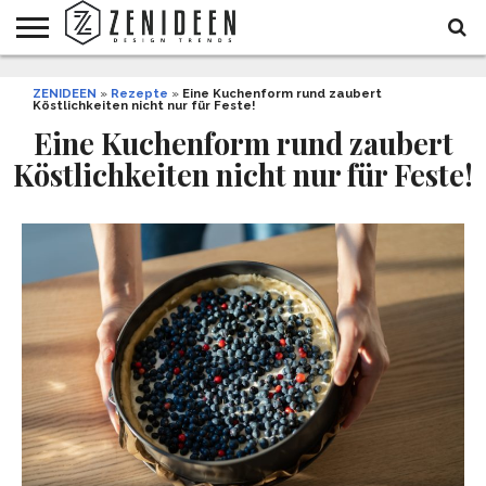
WOHNIDEEN
ZENIDEEN
INNENDESIGN
ARCHITEKTUR
GARTEN
LIFESTYLE
DEKO
DIY
STYLE
REZEPTE
GESUNDHEIT
WEIHNACHTEN
»
Rezepte
»
Eine Kuchenform rund zaubert
Köstlichkeiten nicht nur für Feste!
UND
&
BALKON
FEIERN
Eine Kuchenform rund zaubert
Köstlichkeiten nicht nur für Feste!