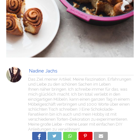
Nadine Jachs
Das Ziel meiner Artikel: Meine Faszination, Erfahrungen
und Liebe zu den schönen Sachen im Leben
Ihnen näher bringen. Ich schreibe immer für das, was
mich glücklich macht. Ich bin total verliebt in den
einzigartigen Möbeln, kann einen ganzen Tag in einem
Möbelgeschäft verbringen und 1000 Worte über einen
schlichten Tisch schreiben :) Eine Schokolade-
Fanatikerin bin ich auch und mein Hobby ist mit
verschiedenen Torten-Dekoration zu experimentieren.
Meine große Liebe - meine Leser mit einfachen DIY
Anleitungen zu verwöhnen!