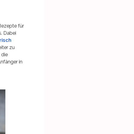
 Rezepte für
s. Dabei
risch
iter zu
 die
Anfänger in