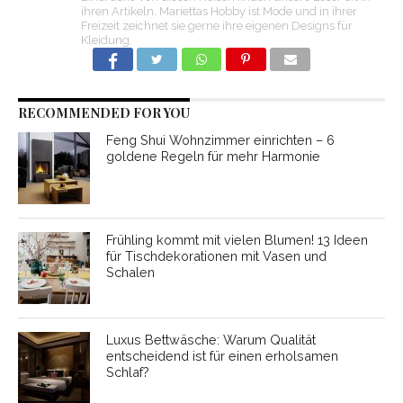
ihren Artikeln. Mariettas Hobby ist Mode und in ihrer
Freizeit zeichnet sie gerne ihre eigenen Designs für
Kleidung.
RECOMMENDED FOR YOU
Feng Shui Wohnzimmer einrichten – 6
goldene Regeln für mehr Harmonie
Frühling kommt mit vielen Blumen! 13 Ideen
für Tischdekorationen mit Vasen und
Schalen
Luxus Bettwäsche: Warum Qualität
entscheidend ist für einen erholsamen
Schlaf?