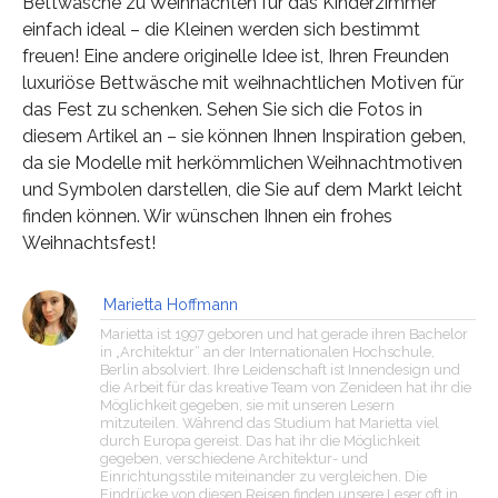
Bettwäsche zu Weihnachten für das Kinderzimmer
einfach ideal – die Kleinen werden sich bestimmt
freuen! Eine andere originelle Idee ist, Ihren Freunden
luxuriöse Bettwäsche mit weihnachtlichen Motiven für
das Fest zu schenken. Sehen Sie sich die Fotos in
diesem Artikel an – sie können Ihnen Inspiration geben,
da sie Modelle mit herkömmlichen Weihnachtmotiven
und Symbolen darstellen, die Sie auf dem Markt leicht
finden können. Wir wünschen Ihnen ein frohes
Weihnachtsfest!
Marietta Hoffmann
Marietta ist 1997 geboren und hat gerade ihren Bachelor
in „Architektur“ an der Internationalen Hochschule,
Berlin absolviert. Ihre Leidenschaft ist Innendesign und
die Arbeit für das kreative Team von Zenideen hat ihr die
Möglichkeit gegeben, sie mit unseren Lesern
mitzuteilen. Während das Studium hat Marietta viel
durch Europa gereist. Das hat ihr die Möglichkeit
gegeben, verschiedene Architektur- und
Einrichtungsstile miteinander zu vergleichen. Die
Eindrücke von diesen Reisen finden unsere Leser oft in