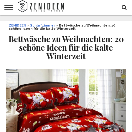
WOHNIDEEN
ZENIDEEN
INNENDESIGN
ARCHITEKTUR
GARTEN
LIFESTYLE
DEKO
DIY
STYLE
REZEPTE
GESUNDHEIT
WEIHNACHTEN
»
Schlafzimmer
»
Bettwäsche zu Weihnachten: 20
schöne Ideen für die kalte Winterzeit
UND
&
BALKON
FEIERN
Bettwäsche zu Weihnachten: 20
schöne Ideen für die kalte
Winterzeit