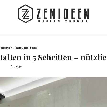
chritten – nützliche Tipps
alten in 5 Schritten – nützli
Anzeige