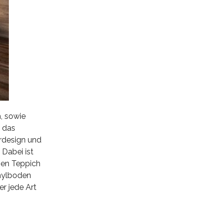
, sowie
m das
rdesign und
 Dabei ist
inen Teppich
inylboden
er jede Art