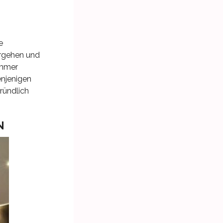
e
vorgehen und
immer
enjenigen
ründlich
N