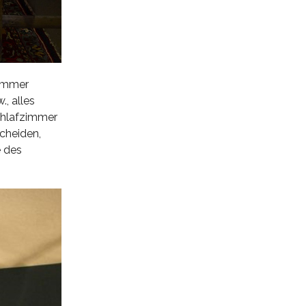
Zimmer
, alles
Schlafzimmer
scheiden,
e des