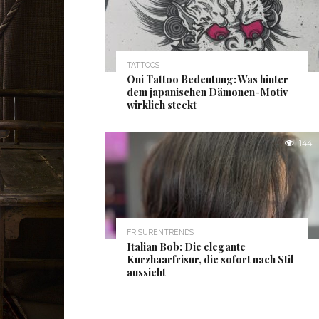
TATTOOS
Oni Tattoo Bedeutung: Was hinter
dem japanischen Dämonen-Motiv
wirklich steckt
144
FRISURENTRENDS
Italian Bob: Die elegante
Kurzhaarfrisur, die sofort nach Stil
aussieht