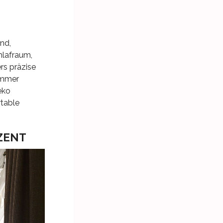
ind,
hlafraum,
rs präzise
zimmer
eko
rtable
ZENT