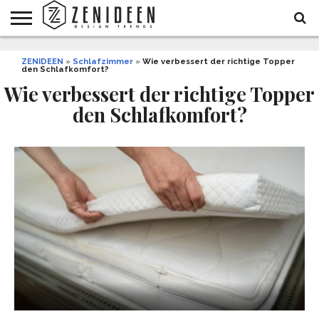
WOHNIDEEN
ZENIDEEN
INNENDESIGN
ARCHITEKTUR
GARTEN
LIFESTYLE
DEKO
DIY
STYLE
REZEPTE
GESUNDHEIT
WEIHNACHTEN
»
Schlafzimmer
»
Wie verbessert der richtige Topper
den Schlafkomfort?
UND
&
BALKON
FEIERN
Wie verbessert der richtige Topper
den Schlafkomfort?