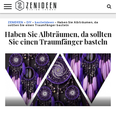
WOHNIDEEN
ZENIDEEN
INNENDESIGN
ARCHITEKTUR
GARTEN
LIFESTYLE
DEKO
DIY
STYLE
REZEPTE
GESUNDHEIT
WEIHNACHTEN
»
DIY
»
bastelideen
»
Haben Sie Albträumen, da
sollten Sie einen Traumfänger basteln
UND
&
BALKON
FEIERN
Haben Sie Albträumen, da sollten
Sie einen Traumfänger basteln