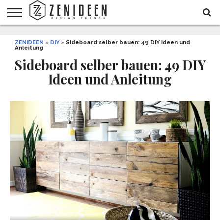
WOHNIDEEN
ZENIDEEN
INNENDESIGN
ARCHITEKTUR
GARTEN
LIFESTYLE
DEKO
DIY
STYLE
REZEPTE
GESUNDHEIT
WEIHNACHTEN
»
DIY
»
Sideboard selber bauen: 49 DIY Ideen und
Anleitung
UND
&
BALKON
FEIERN
Sideboard selber bauen: 49 DIY
Ideen und Anleitung