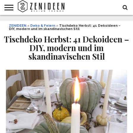
WOHNIDEEN
ZENIDEEN
INNENDESIGN
ARCHITEKTUR
GARTEN
LIFESTYLE
DEKO
DIY
STYLE
REZEPTE
GESUNDHEIT
WEIHNACHTEN
»
Deko & Feiern
»
Tischdeko Herbst: 41 Dekoideen –
DIY, modern und im skandinavischen Stil
UND
&
BALKON
FEIERN
Tischdeko Herbst: 41 Dekoideen –
DIY, modern und im
skandinavischen Stil