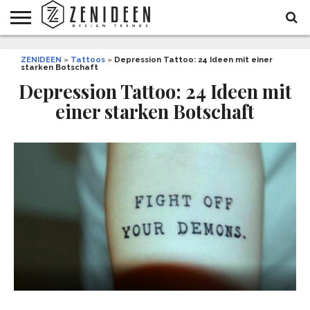
WOHNIDEEN
ZENIDEEN
INNENDESIGN
ARCHITEKTUR
GARTEN
LIFESTYLE
DEKO
DIY
STYLE
REZEPTE
GESUNDHEIT
WEIHNACHTEN
»
Tattoos
»
Depression Tattoo: 24 Ideen mit einer
starken Botschaft
UND
&
BALKON
FEIERN
Depression Tattoo: 24 Ideen mit
einer starken Botschaft