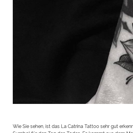
Wie Sie sehen, ist das La Catrina Tattoo sehr gut erk