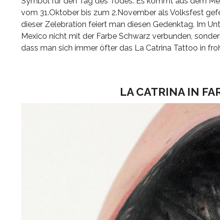
Symbol für den Tag des Todes. Es kommt aus dem Mexi
vom 31.Oktober bis zum 2.November als Volksfest gef
dieser Zelebration feiert man diesen Gedenktag. Im U
Mexico nicht mit der Farbe Schwarz verbunden, sondern 
dass man sich immer öfter das La Catrina Tattoo in fro
LA CATRINA IN F