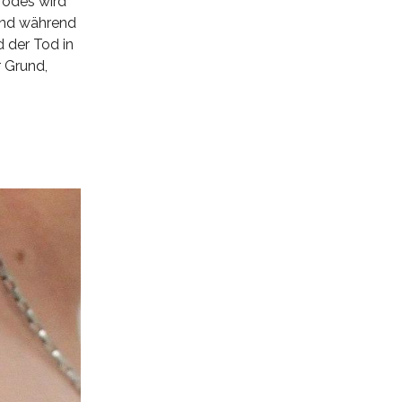
Todes wird
und während
 der Tod in
r Grund,