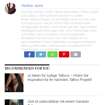
Nadine Jachs
Das Ziel meiner Artikel: Meine Faszination, Erfahrungen
und Liebe zu den schönen Sachen im Leben
Ihnen näher bringen. Ich schreibe immer für das, was
mich glücklich macht. Ich bin total verliebt in den
einzigartigen Möbeln, kann einen ganzen Tag in einem
Möbelgeschäft verbringen und 1000 Worte über einen
schlichten Tisch schreiben :) Eine Schokolade-
Fanatikerin bin ich auch und mein Hobby ist mit
verschiedenen Torten-Dekoration zu experimentieren.
Meine große Liebe - meine Leser mit einfachen DIY
Anleitungen zu verwöhnen!
RECOMMENDED FOR YOU
12 Ideen für lustige Tattoos – Holen Sie
Inspiration für Ihr nächstes Tattoo Projekt!
Zeit ist unbezahlbar mit einem Sanduhr