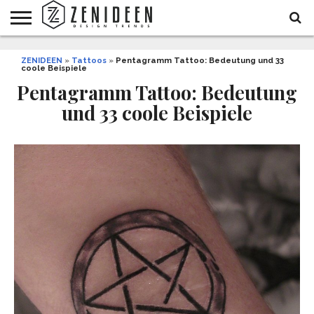
WOHNIDEEN
ZENIDEEN
INNENDESIGN
ARCHITEKTUR
GARTEN
LIFESTYLE
DEKO
DIY
STYLE
REZEPTE
GESUNDHEIT
WEIHNACHTEN
»
Tattoos
»
Pentagramm Tattoo: Bedeutung und 33
coole Beispiele
UND
&
BALKON
FEIERN
Pentagramm Tattoo: Bedeutung
und 33 coole Beispiele