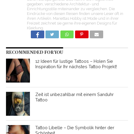
gegeben, verschiedene Architektur- und
Einrichtungsstile miteinander zu vergleichen. Die
Eindrücke von diesen Reisen finden unsere Leser oft in
ihren Artikeln. Mariettas Hobby ist Mode und in ihrer
Freizeit zeichnet sie gerne ihre eigenen Designs für
Kleidung.
RECOMMENDED FOR YOU
12 Ideen für lustige Tattoos – Holen Sie
Inspiration für Ihr nächstes Tattoo Projekt!
Zeit ist unbezahlbar mit einem Sanduhr
Tattoo
Tattoo Libelle – Die Symbolik hinter der
Schönheit