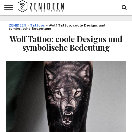
WOHNIDEEN
ZENIDEEN
INNENDESIGN
ARCHITEKTUR
GARTEN
LIFESTYLE
DEKO
DIY
STYLE
REZEPTE
GESUNDHEIT
WEIHNACHTEN
»
Tattoos
»
Wolf Tattoo: coole Designs und
symbolische Bedeutung
UND
&
BALKON
FEIERN
Wolf Tattoo: coole Designs und
symbolische Bedeutung