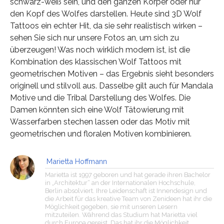
schwarz-weiß sein, und den ganzen Körper oder nur
den Kopf des Wolfes darstellen. Heute sind 3D Wolf
Tattoos ein echter Hit, da sie sehr realistisch wirken –
sehen Sie sich nur unsere Fotos an, um sich zu
überzeugen! Was noch wirklich modern ist, ist die
Kombination des klassischen Wolf Tattoos mit
geometrischen Motiven – das Ergebnis sieht besonders
originell und stilvoll aus. Dasselbe gilt auch für Mandala
Motive und die Tribal Darstellung des Wolfes. Die
Damen könnten sich eine Wolf Tätowierung mit
Wasserfarben stechen lassen oder das Motiv mit
geometrischen und floralen Motiven kombinieren.
Marietta Hoffmann
Marietta ist 1997 geboren und hat gerade ihren Bachelor
in „Architektur“ an der Internationalen Hochschule,
Berlin absolviert. Ihre Leidenschaft ist Innendesign und
die Arbeit für das kreative Team von Zenideen hat ihr die
Möglichkeit gegeben, sie mit unseren Lesern
mitzuteilen. Während das Studium hat Marietta viel
durch Europa gereist. Das hat ihr die Möglichkeit