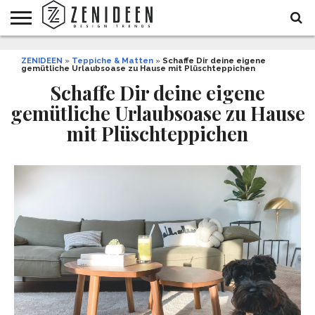
WOHNIDEEN
ZENIDEEN
INNENDESIGN
ARCHITEKTUR
GARTEN
LIFESTYLE
DEKO
DIY
STYLE
REZEPTE
GESUNDHEIT
WEIHNACHTEN
»
Teppiche & Matten
»
Schaffe Dir deine eigene
gemütliche Urlaubsoase zu Hause mit Plüschteppichen
UND
&
BALKON
FEIERN
Schaffe Dir deine eigene
gemütliche Urlaubsoase zu Hause
mit Plüschteppichen