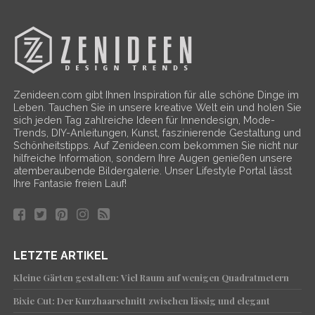
Zenideen.com gibt Ihnen Inspiration für alle schöne Dinge im
Leben. Tauchen Sie in unsere kreative Welt ein und holen Sie
sich jeden Tag zahlreiche Ideen für Innendesign, Mode-
Trends, DIY-Anleitungen, Kunst, faszinierende Gestaltung und
Schönheitstipps. Auf Zenideen.com bekommen Sie nicht nur
hilfreiche Information, sondern Ihre Augen genießen unsere
atemberaubende Bildergalerie. Unser Lifestyle Portal lässt
Ihre Fantasie freien Lauf!
LETZTE ARTIKEL
Kleine Gärten gestalten: Viel Raum auf wenigen Quadratmetern
Bixie Cut: Der Kurzhaarschnitt zwischen lässig und elegant