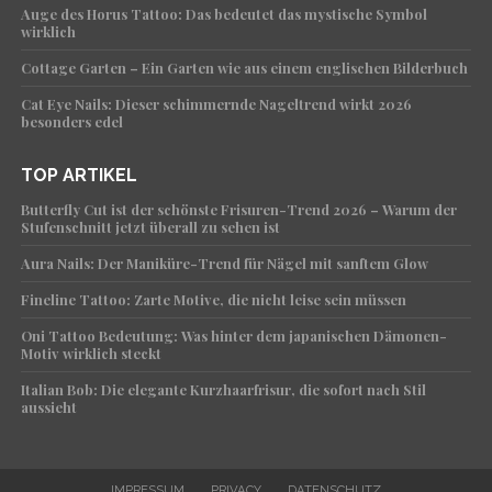
Auge des Horus Tattoo: Das bedeutet das mystische Symbol
wirklich
Cottage Garten – Ein Garten wie aus einem englischen Bilderbuch
Cat Eye Nails: Dieser schimmernde Nageltrend wirkt 2026
besonders edel
TOP ARTIKEL
Butterfly Cut ist der schönste Frisuren-Trend 2026 – Warum der
Stufenschnitt jetzt überall zu sehen ist
Aura Nails: Der Maniküre-Trend für Nägel mit sanftem Glow
Fineline Tattoo: Zarte Motive, die nicht leise sein müssen
Oni Tattoo Bedeutung: Was hinter dem japanischen Dämonen-
Motiv wirklich steckt
Italian Bob: Die elegante Kurzhaarfrisur, die sofort nach Stil
aussieht
IMPRESSUM
PRIVACY
DATENSCHUTZ