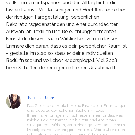
vollkommen entspannen und den Alltag hinter dir
lassen kannst. Mit flauschigen und Hochflor-Teppichen,
der richtigen Farbgestaltung, persönlichen
Dekorationsgegenständen und einer durchdachten
Auswahl an Textilien und Beleuchtungselementen
kannst du diesen Traum Wirklichkeit werden lassen.
Erinnere dich daran, dass es dein persönlicher Raum ist
– gestalte ihn also so, dass er deine individuellen
Bedürfnisse und Vorlieben widerspiegelt. Viel Spaß
beim Schaffen deiner eigenen kleinen Urlaubswelt!
Nadine Jachs
Das Ziel meiner Artikel: Meine Faszination, Erfahrungen
und Liebe zu den schönen Sachen im Leben
Ihnen näher bringen. Ich schreibe immer für das, was
mich glücklich macht. Ich bin total verliebt in den
einzigartigen Möbeln, kann einen ganzen Tag in einem
Möbelgeschäft verbringen und 1000 Worte über einen
schlichten Tisch schreiben :) Eine Schokolade-