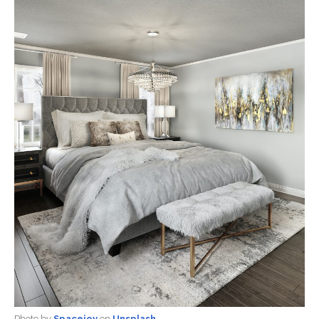
Photo by
Spacejoy
on
Unsplash