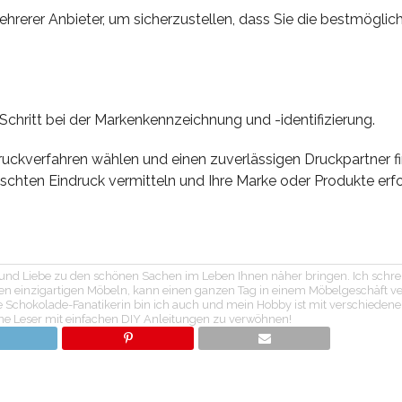
hrerer Anbieter, um sicherzustellen, dass Sie die bestmöglic
chritt bei der Markenkennzeichnung und -identifizierung.
Druckverfahren wählen und einen zuverlässigen Druckpartner f
nschten Eindruck vermitteln und Ihre Marke oder Produkte erf
n und Liebe zu den schönen Sachen im Leben Ihnen näher bringen. Ich schr
n den einzigartigen Möbeln, kann einen ganzen Tag in einem Möbelgeschäft 
ne Schokolade-Fanatikerin bin ich auch und mein Hobby ist mit verschiedene
ine Leser mit einfachen DIY Anleitungen zu verwöhnen!