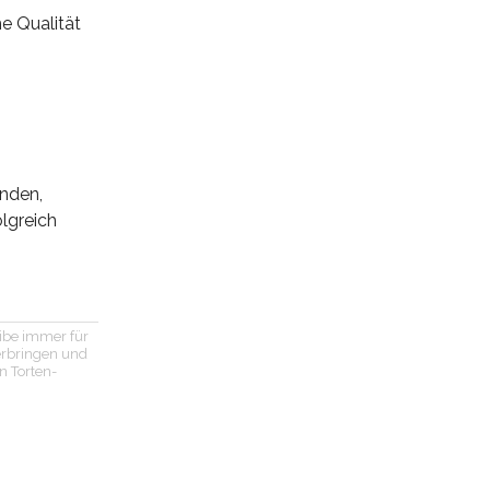
he Qualität
inden,
olgreich
eibe immer für
verbringen und
n Torten-