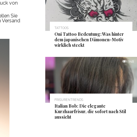
ruck von
ellen Sie
n Versand
TATTOOS
Oni Tattoo Bedeutung: Was hinter
dem japanischen Dämonen-Motiv
wirklich steckt
148
FRISURENTRENDS
Italian Bob: Die elegante
Kurzhaarfrisur, die sofort nach Stil
aussieht