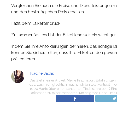
Vergleichen Sie auch die Preise und Dienstleistungen me
und den bestmöglichen Preis erhalten.
Fazit beim Etikettendruck
Zusammenfassend ist der Etikettendruck ein wichtiger S
Indem Sie Ihre Anforderungen definieren, das richtige 
können Sie sicherstellen, dass Ihre Etiketten den gewü
präsentieren.
Nadine Jachs
Das Ziel meiner Artikel: Meine Faszination, Erfahrunge
das, was mich glücklich macht. Ich bin total verliebt i
1000 Worte über einen schlichten Tisch schreiben :) Ei
Dekoration zu experimentieren. Meine große Liebe - me