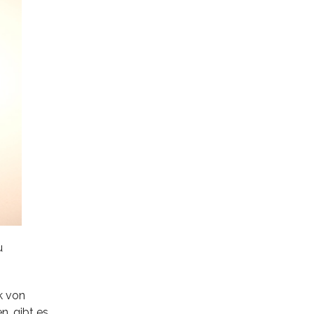
u
k von
n, gibt es