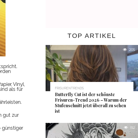
TOP ARTIKEL
205
spricht.
erden
pier, Vinyl,
nd als für
FRISURENTRENDS
Butterfly Cut ist der schönste
Frisuren-Trend 2026 – Warum der
hrleisten.
Stufenschnitt jetzt überall zu sehen
ist
n gut zur
o günstiger
152