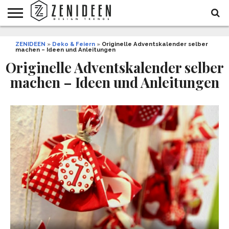
WOHNIDEEN
ZENIDEEN
INNENDESIGN
ARCHITEKTUR
GARTEN
LIFESTYLE
DEKO
DIY
STYLE
REZEPTE
GESUNDHEIT
WEIHNACHTEN
»
Deko & Feiern
»
Originelle Adventskalender selber
machen – Ideen und Anleitungen
UND
&
BALKON
FEIERN
Originelle Adventskalender selber
machen – Ideen und Anleitungen