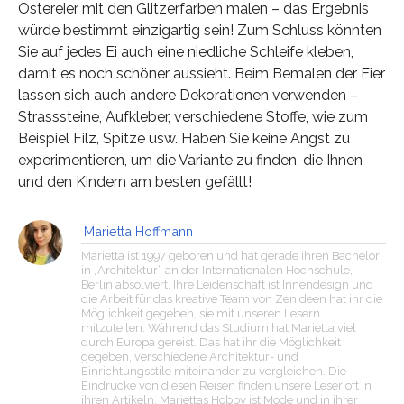
Ostereier mit den Glitzerfarben malen – das Ergebnis
würde bestimmt einzigartig sein! Zum Schluss könnten
Sie auf jedes Ei auch eine niedliche Schleife kleben,
damit es noch schöner aussieht. Beim Bemalen der Eier
lassen sich auch andere Dekorationen verwenden –
Strasssteine, Aufkleber, verschiedene Stoffe, wie zum
Beispiel Filz, Spitze usw. Haben Sie keine Angst zu
experimentieren, um die Variante zu finden, die Ihnen
und den Kindern am besten gefällt!
Marietta Hoffmann
Marietta ist 1997 geboren und hat gerade ihren Bachelor
in „Architektur“ an der Internationalen Hochschule,
Berlin absolviert. Ihre Leidenschaft ist Innendesign und
die Arbeit für das kreative Team von Zenideen hat ihr die
Möglichkeit gegeben, sie mit unseren Lesern
mitzuteilen. Während das Studium hat Marietta viel
durch Europa gereist. Das hat ihr die Möglichkeit
gegeben, verschiedene Architektur- und
Einrichtungsstile miteinander zu vergleichen. Die
Eindrücke von diesen Reisen finden unsere Leser oft in
ihren Artikeln. Mariettas Hobby ist Mode und in ihrer