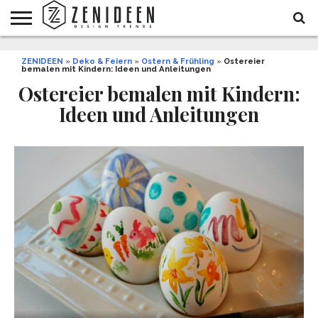
WOHNIDEEN
ZENIDEEN
INNENDESIGN
ARCHITEKTUR
GARTEN
LIFESTYLE
DEKO
DIY
STYLE
REZEPTE
GESUNDHEIT
WEIHNACHTEN
»
Deko & Feiern
»
Ostern & Frühling
»
Ostereier
bemalen mit Kindern: Ideen und Anleitungen
UND
&
BALKON
FEIERN
Ostereier bemalen mit Kindern:
Ideen und Anleitungen