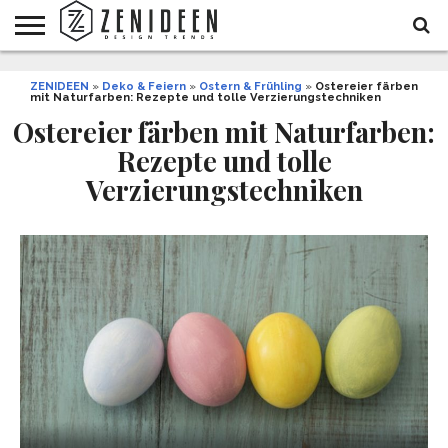
WOHNIDEEN
ZENIDEEN
INNENDESIGN
ARCHITEKTUR
GARTEN
LIFESTYLE
DEKO
DIY
STYLE
REZEPTE
GESUNDHEIT
WEIHNACHTEN
»
Deko & Feiern
»
Ostern & Frühling
»
Ostereier färben
mit Naturfarben: Rezepte und tolle Verzierungstechniken
UND
&
BALKON
FEIERN
Ostereier färben mit Naturfarben:
Rezepte und tolle
Verzierungstechniken