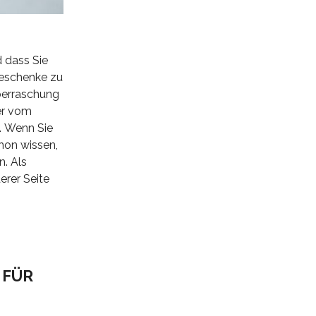
d dass Sie
Geschenke zu
Überraschung
er vom
. Wenn Sie
hon wissen,
n. Als
erer Seite
 FÜR