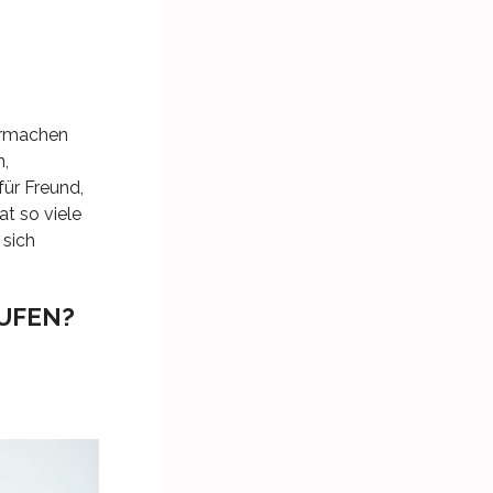
bermachen
n,
für Freund,
t so viele
 sich
AUFEN?