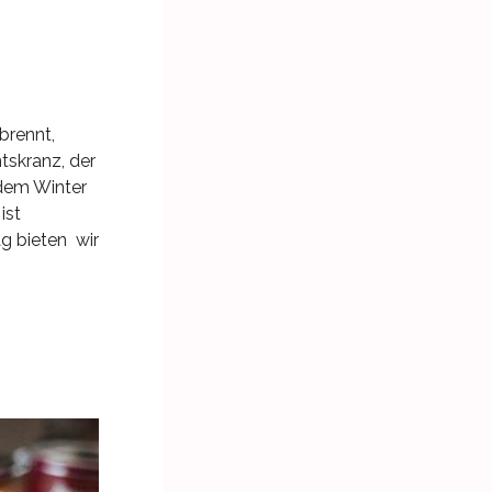
brennt,
tskranz, der
 dem Winter
ist
g bieten wir