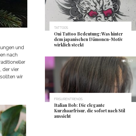
TATTOOS
Oni Tattoo Bedeutung: Was hinter
dem japanischen Dämonen-Motiv
wirklich steckt
itungen und
ßen nach
147
ditioneller
 der vier
sollten wir
FRISURENTRENDS
Italian Bob: Die elegante
Kurzhaarfrisur, die sofort nach Stil
aussieht