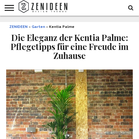
WOHNIDEEN
ZENIDEEN
INNENDESIGN
ARCHITEKTUR
GARTEN
LIFESTYLE
DEKO
DIY
STYLE
REZEPTE
GESUNDHEIT
WEIHNACHTEN
»
Garten
»
Kentia Palme
UND
&
Die Eleganz der Kentia Palme:
BALKON
FEIERN
Pflegetipps für eine Freude im
Zuhause