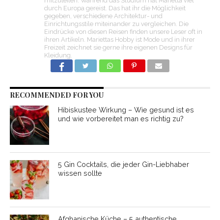
mitzuteilen. Während das Studium hat Marietta viel
durch Europa gereist. Das hat ihr die Möglichkeit
gegeben, verschiedene Architektur- und
Einrichtungsstile miteinander zu vergleichen. Die
Eindrücke von diesen Reisen finden unsere Leser oft in
ihren Artikeln. Mariettas Hobby ist Mode und in ihrer
Freizeit zeichnet sie gerne ihre eigenen Designs für
Kleidung.
RECOMMENDED FOR YOU
Hibiskustee Wirkung – Wie gesund ist es
und wie vorbereitet man es richtig zu?
5 Gin Cocktails, die jeder Gin-Liebhaber
wissen sollte
Afghanische Küche – 5 authentische