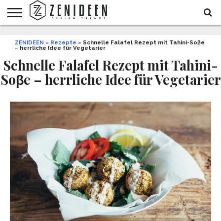
WOHNIDEEN
ZENIDEEN
INNENDESIGN
ARCHITEKTUR
GARTEN
LIFESTYLE
DEKO
DIY
STYLE
REZEPTE
GESUNDHEIT
WEIHNACHTEN
»
Rezepte
»
Schnelle Falafel Rezept mit Tahini-Soβe
– herrliche Idee für Vegetarier
UND
&
BALKON
FEIERN
Schnelle Falafel Rezept mit Tahini-
Soβe – herrliche Idee für Vegetarier