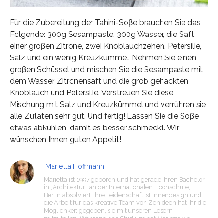
Für die Zubereitung der Tahini-Soβe brauchen Sie das
Folgende: 300g Sesampaste, 300g Wasser, die Saft
einer groβen Zitrone, zwei Knoblauchzehen, Petersilie,
Salz und ein wenig Kreuzkümmel. Nehmen Sie einen
groβen Schüssel und mischen Sie die Sesampaste mit
dem Wasser, Zitronensaft und die grob gehackten
Knoblauch und Petersilie. Verstreuen Sie diese
Mischung mit Salz und Kreuzkümmel und verrühren sie
alle Zutaten sehr gut. Und fertig! Lassen Sie die Soβe
etwas abkühlen, damit es besser schmeckt. Wir
wünschen Ihnen guten Appetit!
Marietta Hoffmann
Marietta ist 1997 geboren und hat gerade ihren Bachelor
in „Architektur“ an der Internationalen Hochschule,
Berlin absolviert. Ihre Leidenschaft ist Innendesign und
die Arbeit für das kreative Team von Zenideen hat ihr die
Möglichkeit gegeben, sie mit unseren Lesern