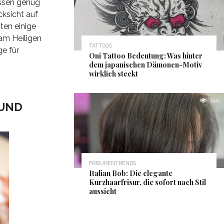
Essen genug
cksicht auf
ten einige
 am Heiligen
TATTOOS
e für
Oni Tattoo Bedeutung: Was hinter
dem japanischen Dämonen-Motiv
wirklich steckt
144
 UND
FRISURENTRENDS
Italian Bob: Die elegante
Kurzhaarfrisur, die sofort nach Stil
aussieht