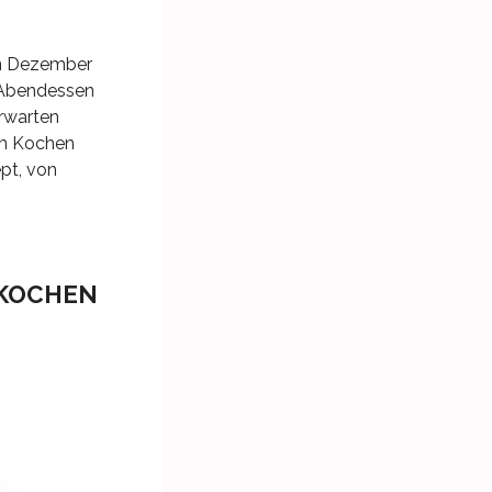
zen Dezember
s Abendessen
erwarten
nem Kochen
pt, von
 KOCHEN