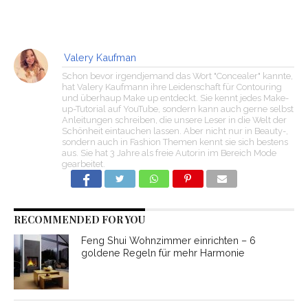
Valery Kaufman
Schon bevor irgendjemand das Wort "Concealer" kannte,
hat Valery Kaufmann ihre Leidenschaft für Contouring
und überhaup Make up entdeckt. Sie kennt jedes Make-
up-Tutorial auf YouTube, sondern kann auch gerne selbst
Anleitungen schreiben, die unsere Leser in die Welt der
Schönheit eintauchen lassen. Aber nicht nur in Beauty-,
sondern auch in Fashion Themen kennt sie sich bestens
aus. Sie hat 3 Jahre als freie Autorin im Bereich Mode
gearbeitet.
RECOMMENDED FOR YOU
Feng Shui Wohnzimmer einrichten – 6
goldene Regeln für mehr Harmonie