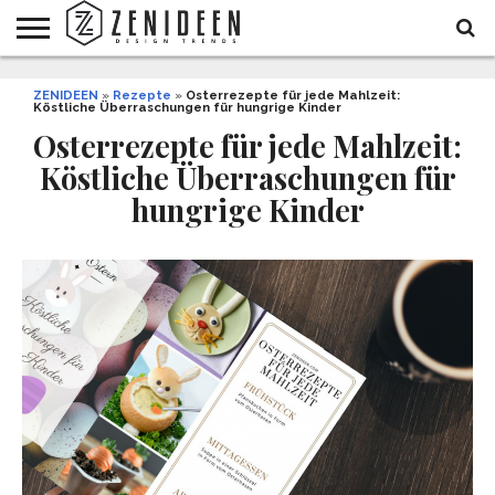
WOHNIDEEN
ZENIDEEN
INNENDESIGN
ARCHITEKTUR
GARTEN
LIFESTYLE
DEKO
DIY
STYLE
REZEPTE
GESUNDHEIT
WEIHNACHTEN
»
Rezepte
»
Osterrezepte für jede Mahlzeit:
Köstliche Überraschungen für hungrige Kinder
UND
&
BALKON
FEIERN
Osterrezepte für jede Mahlzeit:
Köstliche Überraschungen für
hungrige Kinder