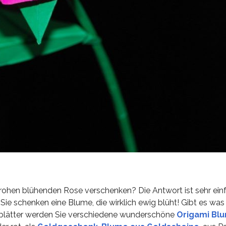
frohen blühenden Rose verschenken? Die Antwort ist sehr ein
ie schenken eine Blume, die wirklich ewig blüht! Gibt es was
erblätter werden Sie verschiedene wunderschöne
Origami Bl