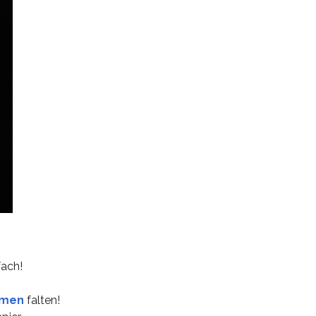
fach!
umen
falten!