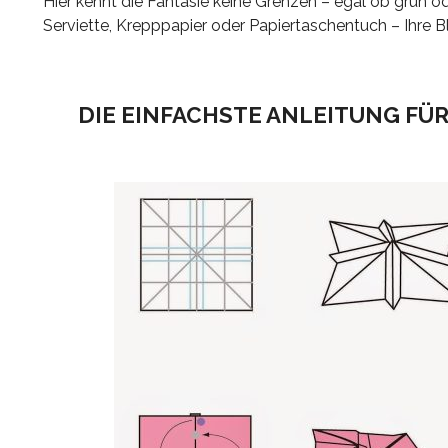
Hier kennt die Fantasie keine Grenzen – egal ob grün od
Serviette, Krepppapier oder Papiertaschentuch – Ihre 
DIE EINFACHSTE ANLEITUNG FÜR