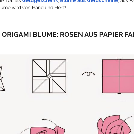
er rot, als
Geldgeschenk
,
Blume aus Geldscheine
, aus Pa
Blume wird von Hand und Herz!
 ORIGAMI BLUME: ROSEN AUS PAPIER F