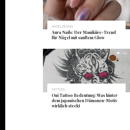
NAGELDESIGN
Aura Nails: Der Maniküre-Trend
für Nägel mit sanftem Glow
142
TATTOOS
Oni Tattoo Bedeutung: Was hinter
dem japanischen Dämonen-Motiv
wirklich steckt