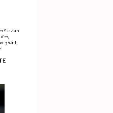
en Sie zum
ufen,
fang wird,
n!
TE