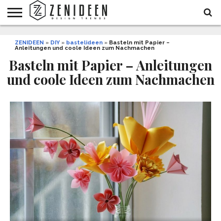
WOHNIDEEN
ZENIDEEN
INNENDESIGN
ARCHITEKTUR
GARTEN
LIFESTYLE
DEKO
DIY
STYLE
REZEPTE
GESUNDHEIT
WEIHNACHTEN
»
DIY
»
bastelideen
»
Basteln mit Papier –
Anleitungen und coole Ideen zum Nachmachen
UND
&
BALKON
FEIERN
Basteln mit Papier – Anleitungen
und coole Ideen zum Nachmachen