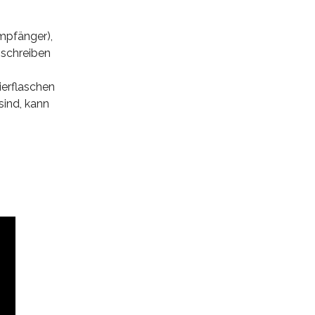
mpfänger),
 schreiben
ierflaschen
sind, kann