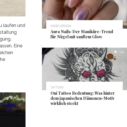
zu laufen und
NAGELDESIGN
Aura Nails: Der Maniküre-Trend
staltung
für Nägel mit sanftem Glow
ügung.
assen. Eine
weichen
142
che
TATTOOS
Oni Tattoo Bedeutung: Was hinter
dem japanischen Dämonen-Motiv
wirklich steckt