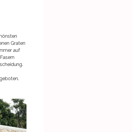
chönsten
genen Graten
immer auf
 Fasern
tscheidung.
ngeboten.