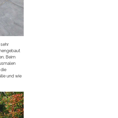
 sehr
ammengebaut
en. Beim
 ausmalen
 die
ilie und wie