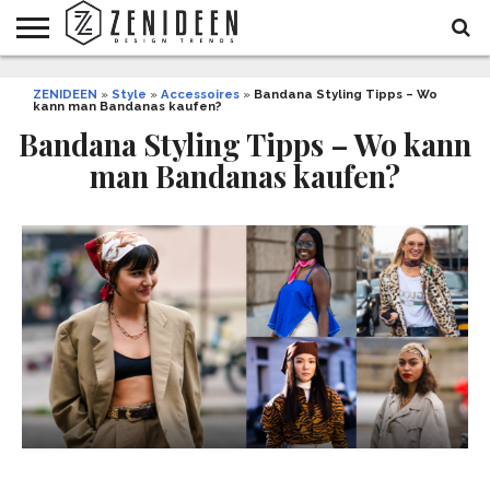
WOHNIDEEN
ZENIDEEN
INNENDESIGN
ARCHITEKTUR
GARTEN
LIFESTYLE
DEKO
DIY
STYLE
REZEPTE
GESUNDHEIT
WEIHNACHTEN
»
Style
»
Accessoires
»
Bandana Styling Tipps – Wo
kann man Bandanas kaufen?
UND
&
BALKON
FEIERN
Bandana Styling Tipps – Wo kann
man Bandanas kaufen?