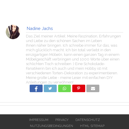
Nadine Jachs
Das Ziel meiner Artikel: Meine Faszination, Erfahrungen
und Liebe zu den schönen Sachen im Leben
Ihnen näher bringen. Ich schreibe immer für das, was
mich glücklich macht. Ich bin total verliebt in den
einzigartigen Möbeln, kann einen ganzen Tag in einem
Möbelgeschäft verbringen und 1000 Worte über einen
schlichten Tisch schreiben :) Eine Schokolade-
Fanatikerin bin ich auch und mein Hobby ist mit
verschiedenen Torten-Dekoration zu experimentieren.
Meine große Liebe - meine Leser mit einfachen DIY
Anleitungen zu verwöhnen!
IMPRESSUM
PRIVACY
DATENSCHUTZ
NUTZUNGSBEDINGUNGEN
HTML SITEMAP