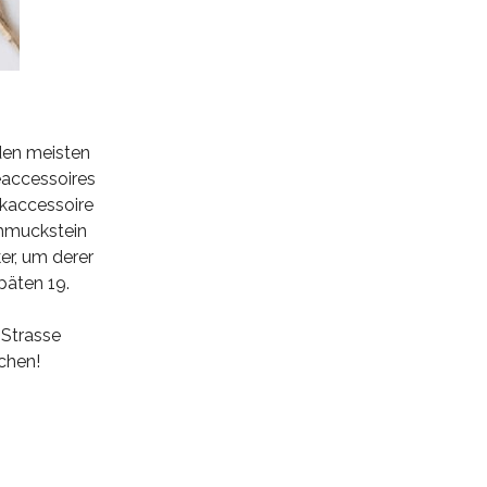
 den meisten
eaccessoires
ckaccessoire
chmuckstein
er, um derer
päten 19.
 Strasse
chen!