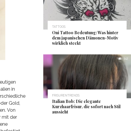
TATTOOS
Oni Tattoo Bedeutung: Was hinter
dem japanischen Dämonen-Motiv
wirklich steckt
141
heutigen
lien in
rschiedliche
FRISURENTRENDS
Italian Bob: Die elegante
oder Gold,
Kurzhaarfrisur, die sofort nach Stil
en. Von
aussieht
 mit der
zene