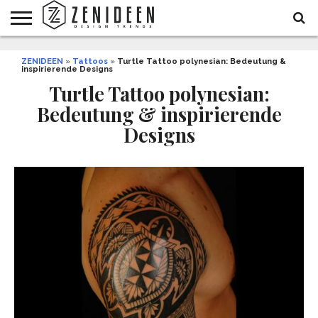
WOHNIDEEN
ZENIDEEN
INNENDESIGN
ARCHITEKTUR
GARTEN
LIFESTYLE
DEKO
DIY
STYLE
REZEPTE
GESUNDHEIT
WEIHNACHTEN
»
Tattoos
»
Turtle Tattoo polynesian: Bedeutung &
inspirierende Designs
UND
&
BALKON
FEIERN
Turtle Tattoo polynesian:
Bedeutung & inspirierende
Designs