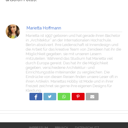
Marietta Hoffmann
Marietta ist 1997 geboren und hat gerade ihren Bachelor
in „Architektur“ an der Internationalen Hochschule,
Berlin absolviert. Ihre Leidenschaft ist Innendesign und
die Arbeit für das kreative Team von Zenideen hat ihr die
Möglichkeit gegeben, sie mit unseren Lesern
mitzuteilen. Während das Studium hat Marietta viel
durch Europa gereist. Das hat ihr die Möglichkeit
gegeben, verschiedene Architektur- und
Einrichtungsstile miteinander zu vergleichen. Die
Eindrücke von diesen Reisen finden unsere Leser oft in
ihren Artikeln. Mariettas Hobby ist Mode und in ihrer
Freizeit zeichnet sie gerne ihre eigenen Designs für
Kleidung.
IMPRESSUM
PRIVACY
DATENSCHUTZ