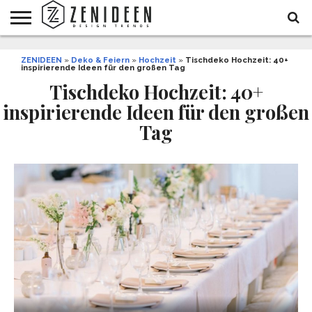
WOHNIDEEN
ZENIDEEN
INNENDESIGN
ARCHITEKTUR
GARTEN
LIFESTYLE
DEKO
DIY
STYLE
REZEPTE
GESUNDHEIT
WEIHNACHTEN
»
Deko & Feiern
»
Hochzeit
»
Tischdeko Hochzeit: 40+
inspirierende Ideen für den großen Tag
UND
&
BALKON
FEIERN
Tischdeko Hochzeit: 40+
inspirierende Ideen für den großen
Tag