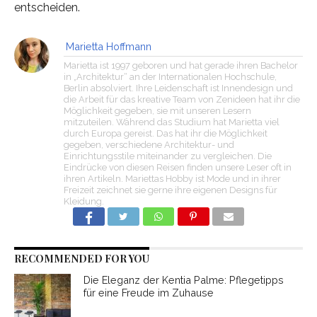
entscheiden.
Marietta Hoffmann
Marietta ist 1997 geboren und hat gerade ihren Bachelor
in „Architektur“ an der Internationalen Hochschule,
Berlin absolviert. Ihre Leidenschaft ist Innendesign und
die Arbeit für das kreative Team von Zenideen hat ihr die
Möglichkeit gegeben, sie mit unseren Lesern
mitzuteilen. Während das Studium hat Marietta viel
durch Europa gereist. Das hat ihr die Möglichkeit
gegeben, verschiedene Architektur- und
Einrichtungsstile miteinander zu vergleichen. Die
Eindrücke von diesen Reisen finden unsere Leser oft in
ihren Artikeln. Mariettas Hobby ist Mode und in ihrer
Freizeit zeichnet sie gerne ihre eigenen Designs für
Kleidung.
RECOMMENDED FOR YOU
Die Eleganz der Kentia Palme: Pflegetipps
für eine Freude im Zuhause