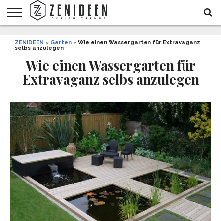
WOHNIDEEN
ZENIDEEN
INNENDESIGN
ARCHITEKTUR
GARTEN
LIFESTYLE
DEKO
DIY
STYLE
REZEPTE
GESUNDHEIT
WEIHNACHTEN
»
Garten
»
Wie einen Wassergarten für Extravaganz
selbs anzulegen
UND
&
BALKON
FEIERN
Wie einen Wassergarten für
Extravaganz selbs anzulegen