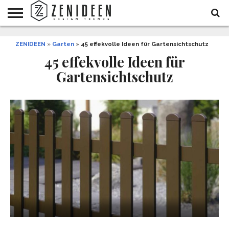
WOHNIDEEN
ZENIDEEN
INNENDESIGN
ARCHITEKTUR
GARTEN
LIFESTYLE
DEKO
DIY
STYLE
REZEPTE
GESUNDHEIT
WEIHNACHTEN
»
Garten
»
45 effekvolle Ideen für Gartensichtschutz
UND
&
45 effekvolle Ideen für
BALKON
FEIERN
Gartensichtschutz