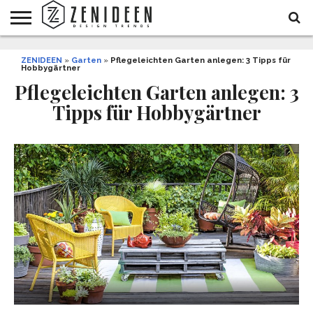
WOHNIDEEN
ZENIDEEN
INNENDESIGN
ARCHITEKTUR
GARTEN
LIFESTYLE
DEKO
DIY
STYLE
REZEPTE
GESUNDHEIT
WEIHNACHTEN
»
Garten
»
Pflegeleichten Garten anlegen: 3 Tipps für
Hobbygärtner
UND
&
BALKON
FEIERN
Pflegeleichten Garten anlegen: 3
Tipps für Hobbygärtner