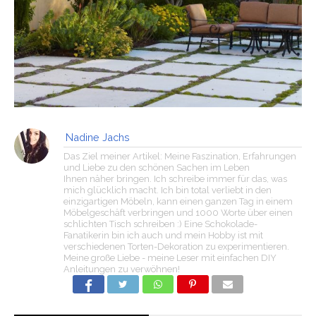
Nadine Jachs
Das Ziel meiner Artikel: Meine Faszination, Erfahrungen
und Liebe zu den schönen Sachen im Leben
Ihnen näher bringen. Ich schreibe immer für das, was
mich glücklich macht. Ich bin total verliebt in den
einzigartigen Möbeln, kann einen ganzen Tag in einem
Möbelgeschäft verbringen und 1000 Worte über einen
schlichten Tisch schreiben :) Eine Schokolade-
Fanatikerin bin ich auch und mein Hobby ist mit
verschiedenen Torten-Dekoration zu experimentieren.
Meine große Liebe - meine Leser mit einfachen DIY
Anleitungen zu verwöhnen!