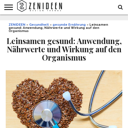
WOHNIDEEN
ZENIDEEN
INNENDESIGN
ARCHITEKTUR
GARTEN
LIFESTYLE
DEKO
DIY
STYLE
REZEPTE
GESUNDHEIT
WEIHNACHTEN
»
Gesundheit
»
gesunde Ernährung
»
Leinsamen
gesund: Anwendung, Nährwerte und Wirkung auf den
UND
&
Organismus
BALKON
FEIERN
Leinsamen gesund: Anwendung,
Nährwerte und Wirkung auf den
Organismus