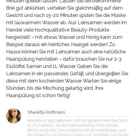
Minuten quellen lassen. Lassen Sie die bekommene
Brei gut abkühlen, verteilen Sie gleichmäβig auf dem
Gesicht und nach 15-20 Minuten spülen Sie die Maske
mit lauwarmem Wasser ab. Aus Leinsamen werden im
Handel viele hochqualitative Beauty-Produkte
hergestellt – mit etwas Wasser und Honig kann zum
Beispiel daraus ein herrliches Haargel werden! Zu
Hause können Sie mit Leinsamen auch eine natürliche
Haarspülung herstellen – dafür brauchen Sie nur 2-3
Esslöffel Samen und 1L Wasser. Geben Sie die
Leinsamen in ein passendes Gefäβ, und übergieβen Sie
diese mit dem kochenden Wasser. Warten Sie einige
Stunden, bis die Mischung gelartig wird. Ihre
Haarspülung ist schon fertig!
Marietta Hoffmann
Marietta ist 1997 geboren und hat gerade ihren Bachelor
in „Architektur“ an der Internationalen Hochschule,
Berlin absolviert. Ihre Leidenschaft ist Innendesign und
die Arbeit für das kreative Team von Zenideen hat ihr die