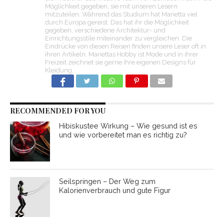
Möglichkeit gegeben, sie mit unseren Lesern
mitzuteilen. Während das Studium hat Marietta viel
durch Europa gereist. Das hat ihr die Möglichkeit
gegeben, verschiedene Architektur- und
Einrichtungsstile miteinander zu vergleichen. Die
Eindrücke von diesen Reisen finden unsere Leser oft in
ihren Artikeln. Mariettas Hobby ist Mode und in ihrer
Freizeit zeichnet sie gerne ihre eigenen Designs für
Kleidung.
RECOMMENDED FOR YOU
Hibiskustee Wirkung – Wie gesund ist es
und wie vorbereitet man es richtig zu?
Seilspringen – Der Weg zum
Kalorienverbrauch und gute Figur