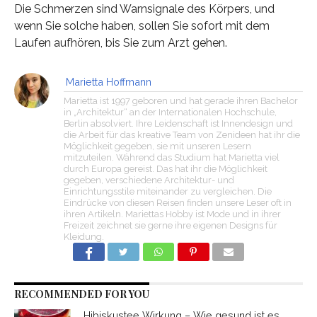
Die Schmerzen sind Warnsignale des Körpers, und
wenn Sie solche haben, sollen Sie sofort mit dem
Laufen aufhören, bis Sie zum Arzt gehen.
Marietta Hoffmann
Marietta ist 1997 geboren und hat gerade ihren Bachelor
in „Architektur“ an der Internationalen Hochschule,
Berlin absolviert. Ihre Leidenschaft ist Innendesign und
die Arbeit für das kreative Team von Zenideen hat ihr die
Möglichkeit gegeben, sie mit unseren Lesern
mitzuteilen. Während das Studium hat Marietta viel
durch Europa gereist. Das hat ihr die Möglichkeit
gegeben, verschiedene Architektur- und
Einrichtungsstile miteinander zu vergleichen. Die
Eindrücke von diesen Reisen finden unsere Leser oft in
ihren Artikeln. Mariettas Hobby ist Mode und in ihrer
Freizeit zeichnet sie gerne ihre eigenen Designs für
Kleidung.
RECOMMENDED FOR YOU
Hibiskustee Wirkung – Wie gesund ist es