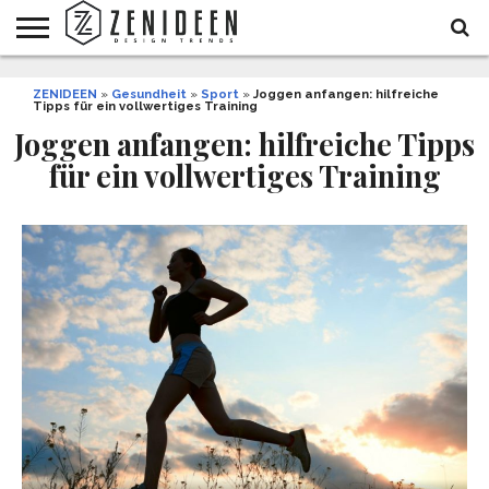
WOHNIDEEN
ZENIDEEN
INNENDESIGN
ARCHITEKTUR
GARTEN
LIFESTYLE
DEKO
DIY
STYLE
REZEPTE
GESUNDHEIT
WEIHNACHTEN
»
Gesundheit
»
Sport
»
Joggen anfangen: hilfreiche
Tipps für ein vollwertiges Training
UND
&
BALKON
FEIERN
Joggen anfangen: hilfreiche Tipps
für ein vollwertiges Training