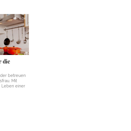
4.0K
r die
nder betreuen
sfrau. Mit
s Leben einer