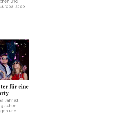
uchen und
Europa ist so
3.1K
ter für eine
arty
s Jahr ist
ng schon
ungen und