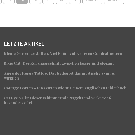
LETZTE ARTIKEL
Kleine Gärten gestalten: Viel Raum auf wenigen Quadratmetern
Bixie Cut: Der Kurzhaarschnitt zwischen lässig und elegant
Auge des Horus Tattoo: Das bedeutet das mystische Symbol
wirklich
Cottage Garten – Ein Garten wie aus einem englischen Bilderbuch
Cat Eye Nails: Dieser schimmernde Nageltrend wirkt 2026
besonders edel