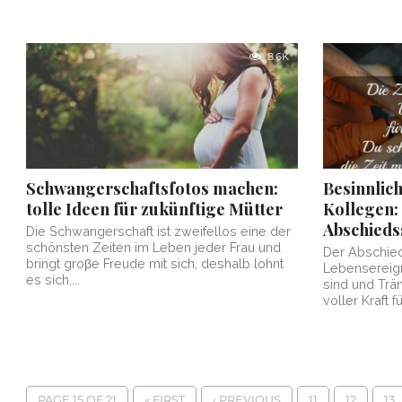
8.6K
Schwangerschaftsfotos machen:
Besinnlic
tolle Ideen für zukünftige Mütter
Kollegen: 
Abschied
Die Schwangerschaft ist zweifellos eine der
schönsten Zeiten im Leben jeder Frau und
Der Abschie
bringt groβe Freude mit sich, deshalb lohnt
Lebensereign
es sich,...
sind und Trän
voller Kraft für
PAGE 15 OF 21
« FIRST
‹ PREVIOUS
11
12
13