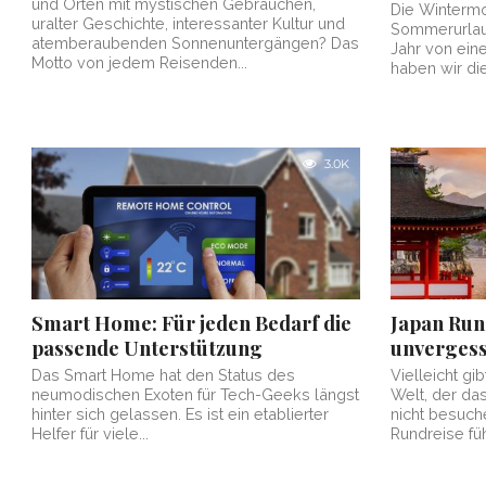
und Orten mit mystischen Gebräuchen,
Die Wintermon
uralter Geschichte, interessanter Kultur und
Sommerurlau
atemberaubenden Sonnenuntergängen? Das
Jahr von ein
Motto von jedem Reisenden...
haben wir die.
3.0K
Smart Home: Für jeden Bedarf die
Japan Run
passende Unterstützung
unvergess
Das Smart Home hat den Status des
Vielleicht g
neumodischen Exoten für Tech-Geeks längst
Welt, der d
hinter sich gelassen. Es ist ein etablierter
nicht besuch
Helfer für viele...
Rundreise fühl