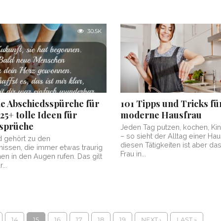
30.5K
he Abschiedsspürche für
101 Tipps und Tricks fü
25+ tolle Ideen für
moderne Hausfrau
ssprüche
Jeden Tag putzen, kochen, Ki
– so sieht der Alltag einer Hau
d gehört zu den
diesen Tätigkeiten ist aber da
issen, die immer etwas traurig
Frau in...
en in den Augen rufen. Das gilt
...
14
15
16
17
18
19
NEXT ›
LAST »