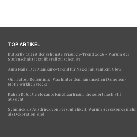
TOP ARTIKEL
Butterfly Cut ist der schönste Frisuren-Trend 2026 – Warum der
Stufenschnitt jetzt überall zu sehen ist
Aura Nails: Der Maniküre-Trend für Nägel mit sanftem Glow
Oni Tattoo Bedeutung: Was hinter dem japanischen Dämonen-
Motiv wirklich steckt
Italian Bob: Die elegante Kurzhaarfrisur, die sofort nach Stil
aussieht
Schmuck als Ausdruck von Persönlichkeit: Warum Accessoires mehr
als Dekoration sind