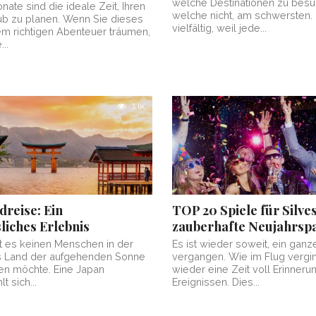
welche Destinationen zu bes
ate sind die ideale Zeit, Ihren
welche nicht, am schwersten. 
b zu planen. Wenn Sie dieses
vielfältig, weil jede...
em richtigen Abenteuer träumen,
..
3.1K
dreise: Ein
TOP 20 Spiele für Silves
liches Erlebnis
zauberhafte Neujahrsp
ibt es keinen Menschen in der
Es ist wieder soweit, ein ganze
as Land der aufgehenden Sonne
vergangen. Wie im Flug vergi
en möchte. Eine Japan
wieder eine Zeit voll Erinner
t sich...
Ereignissen. Dies...