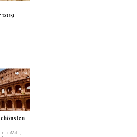
r 2019
3.1K
 schönsten
t die Wahl,