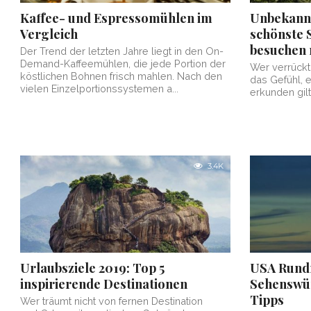
Kaffee- und Espressomühlen im
Unbekannt
Vergleich
schönste S
besuchen
Der Trend der letzten Jahre liegt in den On-
Demand-Kaffeemühlen, die jede Portion der
Wer verrückt
köstlichen Bohnen frisch mahlen. Nach den
das Gefühl, 
vielen Einzelportionssystemen a...
erkunden gilt.
3.4K
Urlaubsziele 2019: Top 5
USA Rundr
inspirierende Destinationen
Sehenswür
Tipps
Wer träumt nicht von fernen Destination