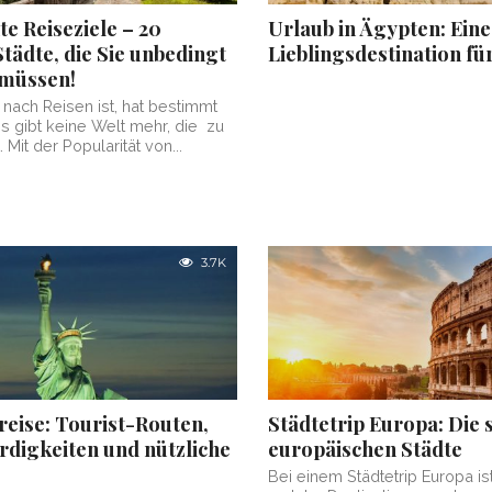
e Reiseziele – 20
Urlaub in Ägypten: Eine
tädte, die Sie unbedingt
Lieblingsdestination fü
 müssen!
 nach Reisen ist, hat bestimmt
es gibt keine Welt mehr, die zu
 Mit der Popularität von...
3.7K
eise: Tourist-Routen,
Städtetrip Europa: Die
digkeiten und nützliche
europäischen Städte
Bei einem Städtetrip Europa is