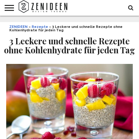
WOHNIDEEN
ZENIDEEN
INNENDESIGN
ARCHITEKTUR
GARTEN
LIFESTYLE
DEKO
DIY
STYLE
REZEPTE
GESUNDHEIT
WEIHNACHTEN
»
Rezepte
»
3 Leckere und schnelle Rezepte ohne
Kohlenhydrate für jeden Tag
UND
&
BALKON
FEIERN
3 Leckere und schnelle Rezepte
ohne Kohlenhydrate für jeden Tag