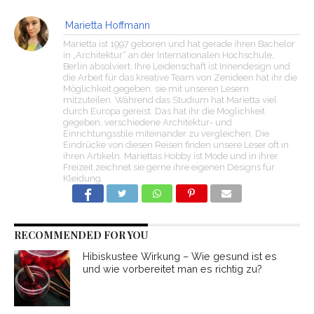
Marietta Hoffmann
Marietta ist 1997 geboren und hat gerade ihren Bachelor
in „Architektur“ an der Internationalen Hochschule,
Berlin absolviert. Ihre Leidenschaft ist Innendesign und
die Arbeit für das kreative Team von Zenideen hat ihr die
Möglichkeit gegeben, sie mit unseren Lesern
mitzuteilen. Während das Studium hat Marietta viel
durch Europa gereist. Das hat ihr die Möglichkeit
gegeben, verschiedene Architektur- und
Einrichtungsstile miteinander zu vergleichen. Die
Eindrücke von diesen Reisen finden unsere Leser oft in
ihren Artikeln. Mariettas Hobby ist Mode und in ihrer
Freizeit zeichnet sie gerne ihre eigenen Designs für
Kleidung.
RECOMMENDED FOR YOU
Hibiskustee Wirkung – Wie gesund ist es
und wie vorbereitet man es richtig zu?