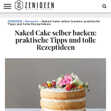
WOHNIDEEN
ZENIDEEN
INNENDESIGN
ARCHITEKTUR
GARTEN
LIFESTYLE
DEKO
DIY
STYLE
REZEPTE
GESUNDHEIT
WEIHNACHTEN
»
Rezepte
»
Naked Cake selber backen: praktische
Tipps und tolle Rezeptideen
UND
&
BALKON
FEIERN
Naked Cake selber backen:
praktische Tipps und tolle
Rezeptideen