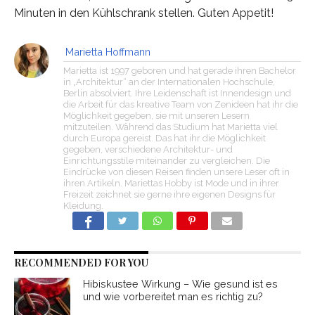
Minuten in den Kühlschrank stellen. Guten Appetit!
Marietta Hoffmann
Marietta ist 1997 geboren und hat gerade ihren Bachelor
in „Architektur“ an der Internationalen Hochschule,
Berlin absolviert. Ihre Leidenschaft ist Innendesign und
die Arbeit für das kreative Team von Zenideen hat ihr die
Möglichkeit gegeben, sie mit unseren Lesern
mitzuteilen. Während das Studium hat Marietta viel
durch Europa gereist. Das hat ihr die Möglichkeit
gegeben, verschiedene Architektur- und
Einrichtungsstile miteinander zu vergleichen. Die
Eindrücke von diesen Reisen finden unsere Leser oft in
ihren Artikeln. Mariettas Hobby ist Mode und in ihrer
Freizeit zeichnet sie gerne ihre eigenen Designs für
Kleidung.
RECOMMENDED FOR YOU
Hibiskustee Wirkung – Wie gesund ist es
und wie vorbereitet man es richtig zu?