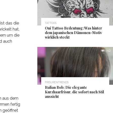
ist das die
TATTOOS
Oni Tattoo Bedeutung: Was hinter
ickelt hat,
dem japanischen Dämonen-Motiv
dern um die
wirklich steckt
nd auch
142
FRISURENTRENDS
Italian Bob: Die elegante
Kurzhaarfrisur, die sofort nach Stil
aussieht
en aus dem
rmen fertig
n geöffnet