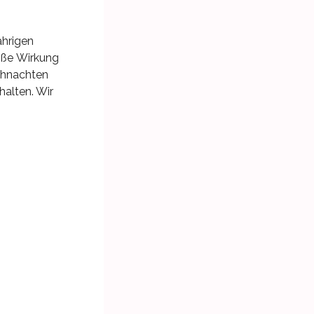
ährigen
oße Wirkung
eihnachten
halten. Wir