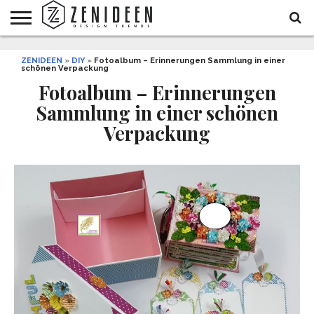
WOHNIDEEN
ZENIDEEN
INNENDESIGN
ARCHITEKTUR
GARTEN
LIFESTYLE
DEKO
DIY
STYLE
REZEPTE
GESUNDHEIT
WEIHNACHTEN
»
DIY
»
Fotoalbum – Erinnerungen Sammlung in einer
schönen Verpackung
UND
&
BALKON
FEIERN
Fotoalbum – Erinnerungen
Sammlung in einer schönen
Verpackung