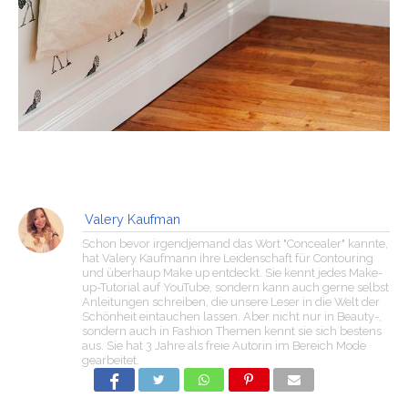
Valery Kaufman
Schon bevor irgendjemand das Wort "Concealer" kannte,
hat Valery Kaufmann ihre Leidenschaft für Contouring
und überhaup Make up entdeckt. Sie kennt jedes Make-
up-Tutorial auf YouTube, sondern kann auch gerne selbst
Anleitungen schreiben, die unsere Leser in die Welt der
Schönheit eintauchen lassen. Aber nicht nur in Beauty-,
sondern auch in Fashion Themen kennt sie sich bestens
aus. Sie hat 3 Jahre als freie Autorin im Bereich Mode
gearbeitet.