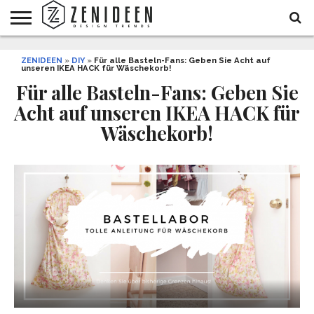
WOHNIDEEN
ZENIDEEN
INNENDESIGN
ARCHITEKTUR
GARTEN
LIFESTYLE
DEKO
DIY
STYLE
REZEPTE
GESUNDHEIT
WEIHNACHTEN
»
DIY
»
Für alle Basteln-Fans: Geben Sie Acht auf
unseren IKEA HACK für Wäschekorb!
UND
&
BALKON
FEIERN
Für alle Basteln-Fans: Geben Sie
Acht auf unseren IKEA HACK für
Wäschekorb!