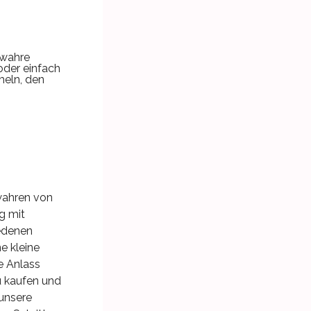
wahre
oder einfach
eln, den
wahren von
g mit
iedenen
e kleine
e Anlass
u kaufen und
 unsere