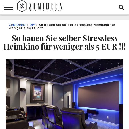
WOHNIDEEN
ZENIDEEN
INNENDESIGN
ARCHITEKTUR
GARTEN
LIFESTYLE
DEKO
DIY
STYLE
REZEPTE
GESUNDHEIT
WEIHNACHTEN
»
DIY
»
So bauen Sie selber Stressless Heimkino für
weniger als 5 EUR !!!
UND
&
BALKON
FEIERN
So bauen Sie selber Stressless
Heimkino für weniger als 5 EUR !!!