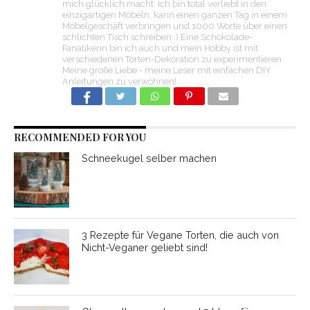
mich glücklich macht. Ich bin total verliebt in den
einzigartigen Möbeln, kann einen ganzen Tag in einem
Möbelgeschäft verbringen und 1000 Worte über einen
schlichten Tisch schreiben :) Eine Schokolade-
Fanatikerin bin ich auch und mein Hobby ist mit
verschiedenen Torten-Dekoration zu experimentieren.
Meine große Liebe - meine Leser mit einfachen DIY
Anleitungen zu verwöhnen!
RECOMMENDED FOR YOU
Schneekugel selber machen
3 Rezepte für Vegane Torten, die auch von
Nicht-Veganer geliebt sind!