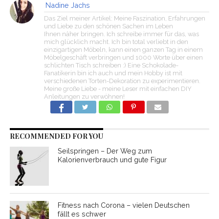
Nadine Jachs
Das Ziel meiner Artikel: Meine Faszination, Erfahrungen
und Liebe zu den schönen Sachen im Leben
Ihnen näher bringen. Ich schreibe immer für das, was
mich glücklich macht. Ich bin total verliebt in den
einzigartigen Möbeln, kann einen ganzen Tag in einem
Möbelgeschäft verbringen und 1000 Worte über einen
schlichten Tisch schreiben :) Eine Schokolade-
Fanatikerin bin ich auch und mein Hobby ist mit
verschiedenen Torten-Dekoration zu experimentieren.
Meine große Liebe - meine Leser mit einfachen DIY
Anleitungen zu verwöhnen!
RECOMMENDED FOR YOU
Seilspringen – Der Weg zum
Kalorienverbrauch und gute Figur
Fitness nach Corona – vielen Deutschen
fällt es schwer