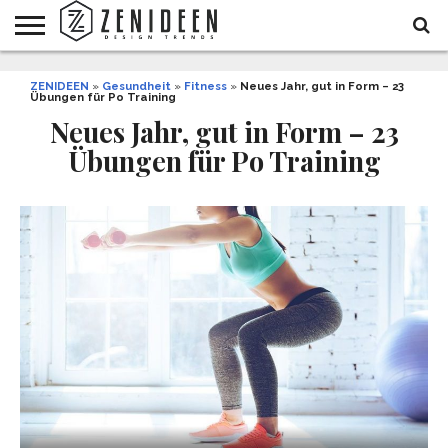
WOHNIDEEN
ZENIDEEN
INNENDESIGN
ARCHITEKTUR
GARTEN
LIFESTYLE
DEKO
DIY
STYLE
REZEPTE
GESUNDHEIT
WEIHNACHTEN
»
Gesundheit
»
Fitness
»
Neues Jahr, gut in Form – 23
Übungen für Po Training
UND
&
BALKON
FEIERN
Neues Jahr, gut in Form – 23
Übungen für Po Training